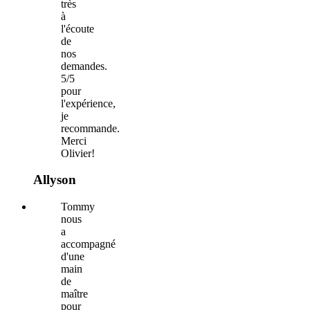
très
à
l'écoute
de
nos
demandes.
5/5
pour
l'expérience,
je
recommande.
Merci
Olivier!
Allyson
Tommy
nous
a
accompagné
d'une
main
de
maître
pour